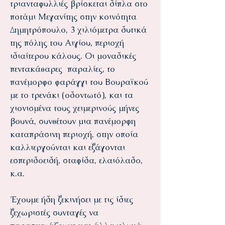
τριανταφυλλιές βρίσκεται δίπλα στο
ποτάμι Μεγανίτης στην κοινότητα
Δημητρόπουλο, 3 χιλιόμετρα δυτικά
της πόλης του Αιγίου, περιοχή
ιδιαίτερου κάλους. Οι μοναδικές
πεντακάθαρες παραλίες, το
πανέμορφο φαράγγι του Βουραϊκού
με το τρενάκι (οδοντωτό), και τα
χιονισμένα τους χειμερινούς μήνες
βουνά, συνθέτουν μια πανέμορφη
καταπράσινη περιοχή, στην οποία
καλλιεργούνται και εξάγονται
εσπεριδοειδή, σταφίδα, ελαιόλαδο,
κ.α.
Έχουμε ήδη ξεκινήσει με τις ίδιες
ξεχωριστές συνταγές να