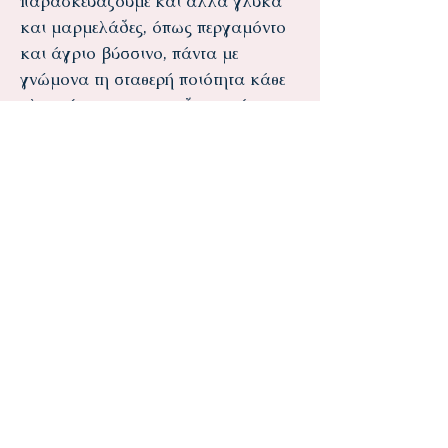
παρασκευάζουμε και άλλα γλυκά
και μαρμελάδες, όπως περγαμόντο
και άγριο βύσσινο, πάντα με
γνώμονα τη σταθερή ποιότητα κάθε
γλυκού και τον παραδοσιακό του
χαρακτήρα, χρησιμοποιώντας αγνά
υλικά χωρίς συντηρητικά και
χρωστικές ουσίες.
Με σεβασμό στους συνεργάτες μας
και τους καταναλωτές !
Γεώργιος Κουτσουπάγας